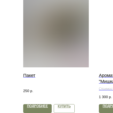
Пакет
Аромат
"Мишк
Стоимост
250
р.
Стоимост
1 300
р.
Каждый 
отдельно
ПОДРОБНЕЕ
ПОДР
КУПИТЬ
Аромат с
чувствен