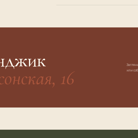
енджик
Загляни
сонская, 16
или соб