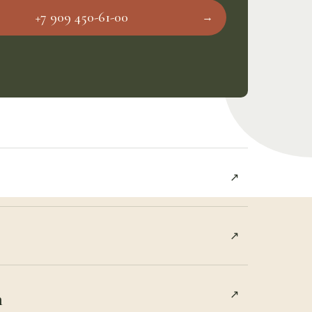
+7 909 450-61-00
→︎
↗︎
↗︎
m
↗︎