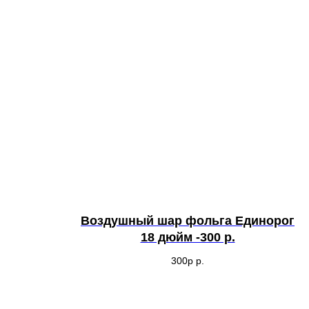
Воздушный шар фольга Единорог
18 дюйм -300 р.
300р
р.