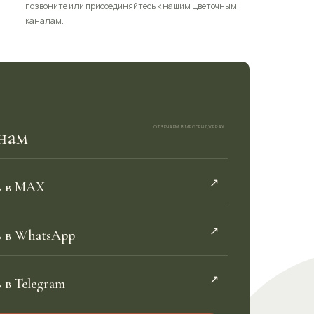
позвоните или присоединяйтесь к нашим цветочным
каналам.
нам
ОТВЕЧАЕМ В МЕССЕНДЖЕРАХ
↗︎
ь в MAX
↗︎
 в WhatsApp
↗︎
 в Telegram